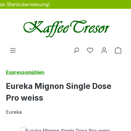
sse (Banküberweisung)
Zum Hauptinhalt springen
Du hast 0 Produ
Ware
Espressomühlen
Eureka Mignon Single Dose
Pro weiss
Eureka
Bildergalerie überspringen