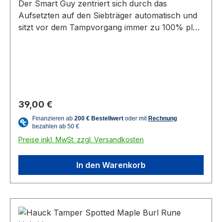
Der Smart Guy zentriert sich durch das
Aufsetzten auf den Siebträger automatisch und
sitzt vor dem Tampvorgang immer zu 100% plan
auf. Durchmesser Basis: 58,4 mm Höhe: 5 cm
Durchmesser: 6,5 cm Gewicht: 520g Material:
Edelstahl, Aluminium, Silikon Mit der Funktion
der sogenannten „Push-Tamper“ ausgestattet,
aber die erweiterte ergonomische Alternative
und somit keine umständliche individuelle
Regulärer Preis:
39,00 €
Justierung bei Einzel- und Doppelsieb. Dieser
Tamper erlaubt dem Anwender, individuell den
Anpressdruck manuell zu beeinflussen. Perfekt
Preise inkl. MwSt. zzgl. Versandkosten
für jeden Barista. Angaben gemäß Allgemeiner
Produktsicherheitsverordnung (GPRS)Hersteller:
In den Warenkorb
Otto HauckAdresse: Fraham 18, 5273 Roßbach,
ÖsterreichMail: info@barista.tools