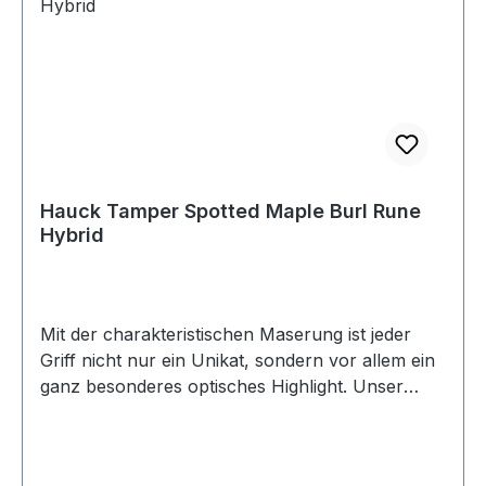
Hauck Tamper Spotted Maple Burl Rune
Hybrid
Mit der charakteristischen Maserung ist jeder
Griff nicht nur ein Unikat, sondern vor allem ein
ganz besonderes optisches Highlight. Unser
verwendetes Maserholz ist ein Massivholz, das
vom normalen Wuchs abweichende Strukturen
besitzt, die als Faserwirbel sichtbar werden. Sie