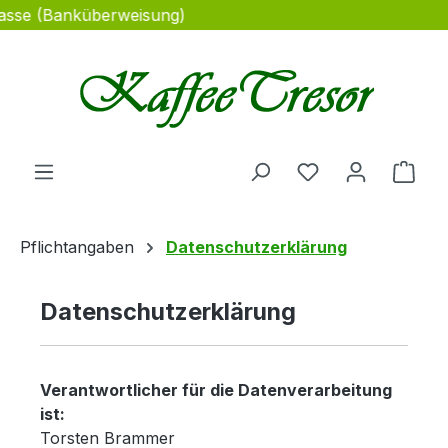
skasse (Banküberweisung)
Zum Hauptinhalt springen
Du hast 0 Produ
Ware
Pflichtangaben
Datenschutzerklärung
Datenschutzerklärung
Verantwortlicher für die Datenverarbeitung
ist:
Torsten Brammer