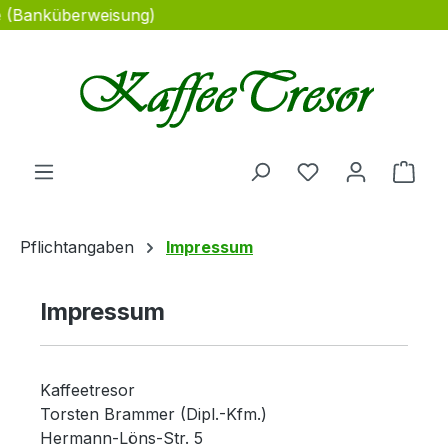
e (Banküberweisung)
Zum Hauptinhalt springen
Du hast 0 Produ
Ware
Pflichtangaben
Impressum
Impressum
Kaffeetresor
Torsten Brammer (Dipl.-Kfm.)
Hermann-Löns-Str. 5