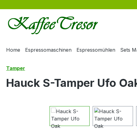
m Hauptinhalt springen
Zur Suche springen
Zur Hauptnavigation springen
Home
Espressomaschinen
Espressomühlen
Sets M
Tamper
Hauck S-Tamper Ufo Oa
Bildergalerie überspringen