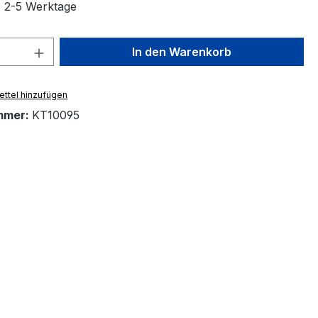
t: 2-5 Werktage
 Anzahl: Gib den gewünschten Wert ein 
In den Warenkorb
ttel hinzufügen
mmer:
KT10095