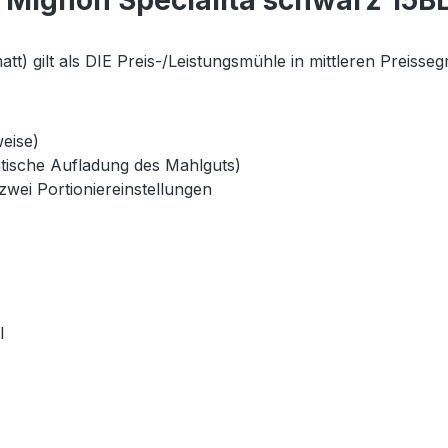
 Mignon Specialita schwarz 15B
t) gilt als DIE Preis-/Leistungsmühle in mittleren Preisseg
eise)
tische Aufladung des Mahlguts)
 zwei Portioniereinstellungen
l