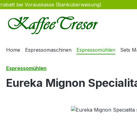
atzrabatt bei Vorauskasse (Banküberweisung)
m Hauptinhalt springen
Zur Suche springen
Zur Hauptnavigation springen
Home
Espressomaschinen
Espressomühlen
Sets M
Espressomühlen
Eureka Mignon Speciali
Bildergalerie überspringen