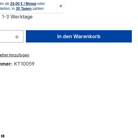
: 1-3 Werktage
 Anzahl: Gib den gewünschten Wert ein 
In den Warenkorb
ttel hinzufügen
mmer:
KT10059