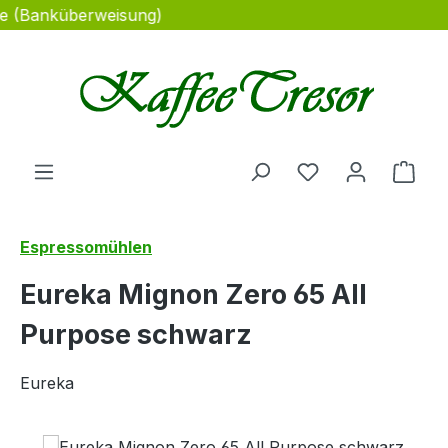
se (Banküberweisung)
Zum Hauptinhalt springen
Du hast 0 Produ
Ware
Espressomühlen
Eureka Mignon Zero 65 All
Purpose schwarz
Eureka
Bildergalerie überspringen