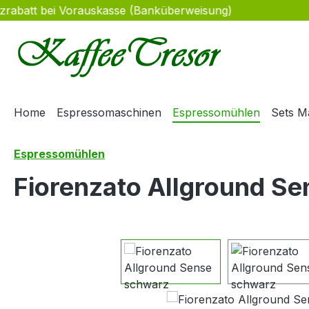
satzrabatt bei Vorauskasse (Banküberweisung)
m Hauptinhalt springen
Zur Suche springen
Zur Hauptnavigation springen
Home
Espressomaschinen
Espressomühlen
Sets M
Espressomühlen
Fiorenzato Allground S
Bildergalerie überspringen