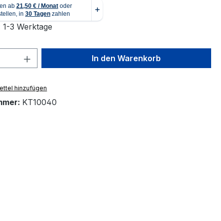
: 1-3 Werktage
 Anzahl: Gib den gewünschten Wert ein 
In den Warenkorb
ttel hinzufügen
mmer:
KT10040