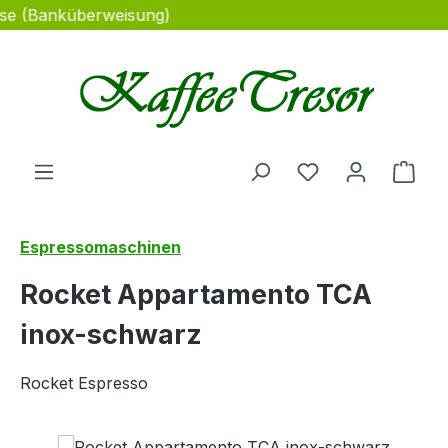
sse (Banküberweisung)
Zum Hauptinhalt springen
Du hast 0 Produ
Ware
Espressomaschinen
Rocket Appartamento TCA
inox-schwarz
Rocket Espresso
Bildergalerie überspringen